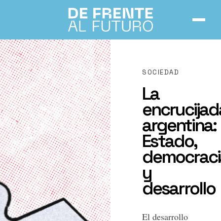
Inicio
SOCIEDAD
Números
La
encrucijad
Notas
argentina:
Estado,
Acerca de
democraci
y
desarrollo
Contacto
El desarrollo