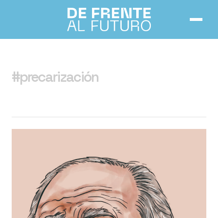
Inicio
#precarización
Números
Notas
Acerca de
Contacto