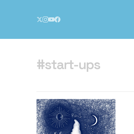
Inicio
#start-ups
Números
Notas