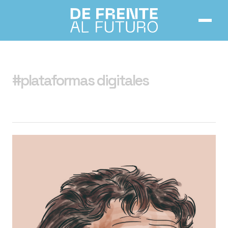
Inicio
#plataformas digitales
Números
Notas
Acerca de
Contacto