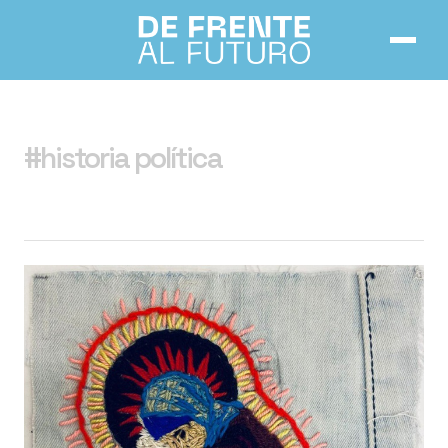
Inicio
#historia política
Números
Notas
Acerca de
Contacto